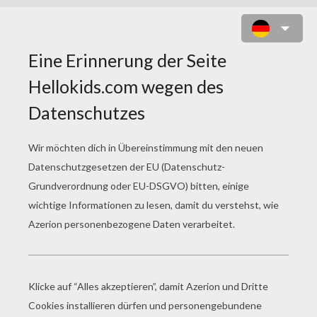
WIE DU EINE KRAKE MIT DEINER
HAND MALST
1) Leg deine Hand auf das Blatt Papier und ummale si
Foto gezeigt.