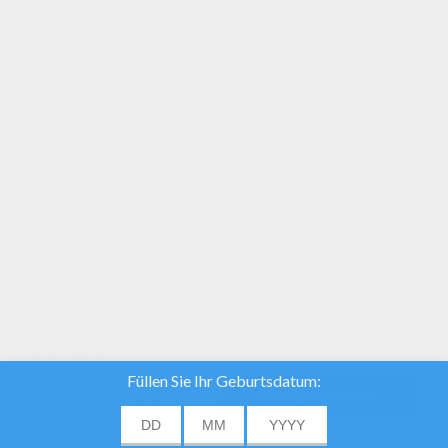
Der Spieler Daumen
Detective Karte
Wir verwenden
Das Gummi, Zu Ascenceur
Wie, Seinen Daumen Zu Nehmen?
Cookies, um
unsere
Datenverkehr zu
analysieren und
unseren Nutzern
die beste
Benutzererfahrung
geben. Wir bieten
EINVERSTANDEN
auch
Informationen