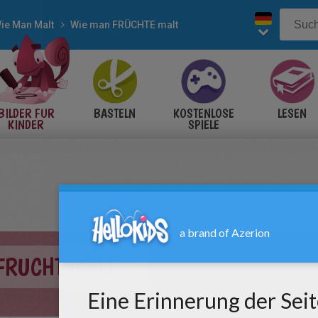
ie Man Malt
Wie man FRÜCHTE malt
BILDER FÜR
BASTELN
KOSTENLOSE
LESEN
KINDER
SPIELE
FRUCHT MALT