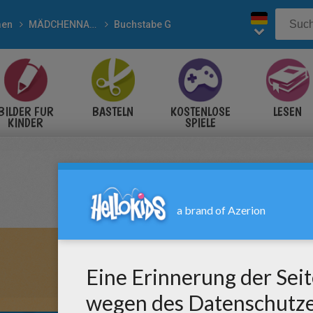
en
MÄDCHENNAMEN zum Ausmalen
Buchstabe G
BILDER FÜR
BASTELN
KOSTENLOSE
LESEN
KINDER
SPIELE