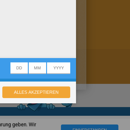
immer damit dekorieren! Hier
er Rubrik Buchstabe G findest
stellungen
hrung geben. Wir