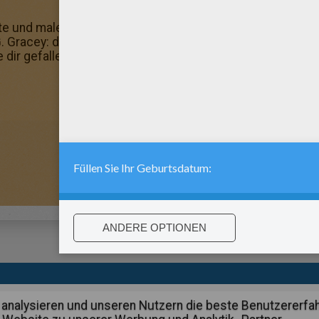
fte und male dieses super Bild aus! Du kannst auch dein Z
. Gracey: dieses Bild kannst du kostenlos ausmalen. In d
 dir gefallen könnten.
:
support@hellokids.com
|
Conditions
|
Cookies
|
Datenschutzein
analysieren und unseren Nutzern die beste Benutzererfa