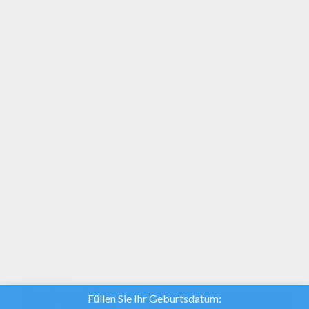
MUSIKINSTRUMENT zum Ausmalen: hier findest
du viele tolle Ausmalbilder zum Drucken oder
online Ausmalen! Tuba zum Ausmalen: versuch's
doch mal online mit unserer Ausmalmaschine!
Tuba zum Ausmalen: dieses Ausmalbild wird dir
Spass machen! Hol dir deine Stifte und los
geht's! Mehr gibt's hier: Malbogen.
Wir verwenden
Cookies, um
unsere
Datenverkehr zu
analysieren und
unseren Nutzern
die beste
Benutzererfahrung