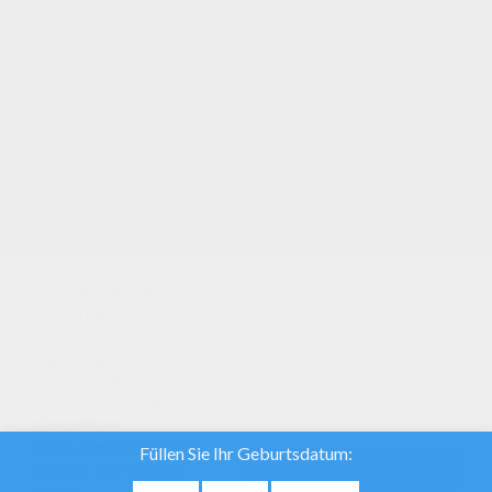
Malbogen: dieses tolle Bild und andere beliebte
Motive der Hellokids Fans haben wir hier für dich
zusammen gestellt: Milton! Buchstaben M+N:
gefällt dir dieses Ausmalbild? Dann kannst du es
ausdrucken, oder mit der Hellokids
Ausmalmaschine anmalen: Milton!
Wir verwenden
Cookies, um
unsere
Datenverkehr zu
analysieren und
unseren Nutzern
die beste
Benutzererfahrung
geben. Wir bieten
EINVERSTANDEN