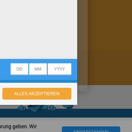
ßeltern, sie werden sich
Mehr davon findest du hier:
stellungen
hrung geben. Wir