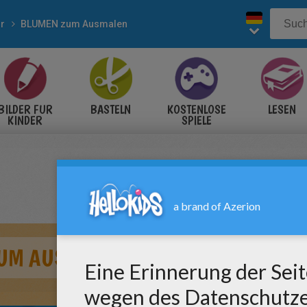
r
BLUMEN zum Ausmalen
BILDER FÜR
BASTELN
KOSTENLOSE
LESEN
KINDER
SPIELE
UM AUSMALEN