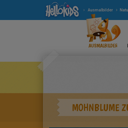
Ausmalbilder
Natu
AUSMALBILDER
MOHNBLUME Z