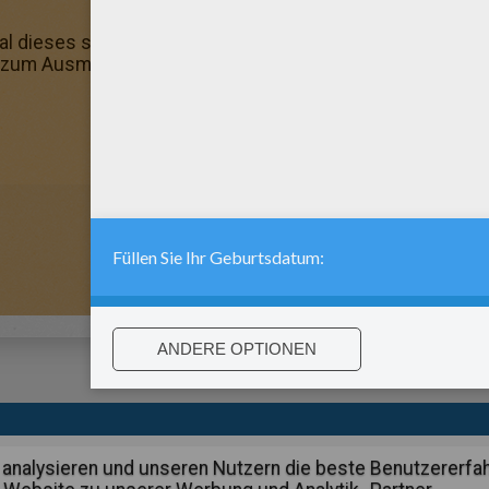
dieses schöne Ausmalbild an und schenke es deinen Gro
um Ausmalen: hat dir dieses Ausmalbild Spass gemacht? 
:
support@hellokids.com
|
Conditions
|
Cookies
|
Datenschutzein
analysieren und unseren Nutzern die beste Benutzererfa