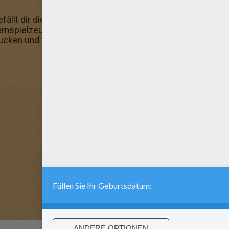
llt dir dieses Ausmalbild? Dann kannst du es ausdrucken
rnspielzeug zum Ausmalen! Sternspielzeug zum Ausmalen
rucken und verschenken!