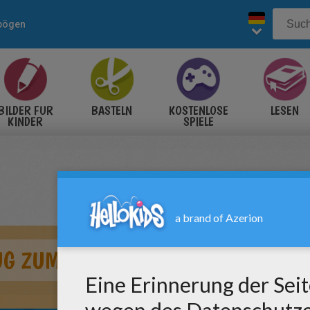
bögen
BILDER FÜR
BASTELN
KOSTENLOSE
LESEN
KINDER
SPIELE
UG ZUM AUSMALEN