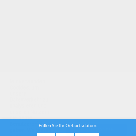
Andre: hat dir dieses Ausmalbild Spass
gemacht? Mehr davon findest du hier: Malbögen!
Malbögen: die tollsten Ausmalbilder exklusiv für
dich ausgewählt! Hast du schon unsere online
Ausmalmaschine ausprobiert? Hier kannst du sie
kostenlos testen: Andre!
Wir verwenden
Cookies, um
unsere
Datenverkehr zu
analysieren und
unseren Nutzern
die beste
Benutzererfahrung
geben. Wir bieten
EINVERSTANDEN