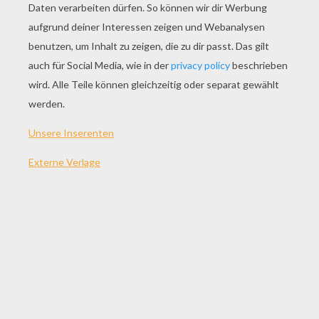
- Filz- oder Buntstifte
- Lineal (empfohlen)
Jeff's Tipps & Ideen
:
Lass uns loslegen! Folge den einfachen Anweisungen S
SCHRITT 1
Zeichne dir ein einfaches Gerüst aus Grundformen. A
Bleistiftlinien zart bleiben. Du kannst sie später mit e