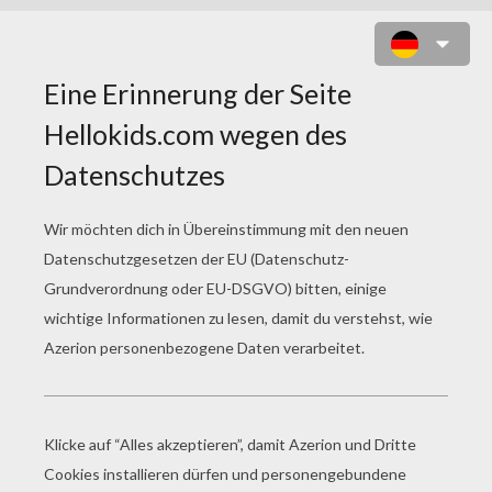
WIE MAN EINE SCHILDKRÖTE
MALT
In dieser Übung lernst du, wie du ganz alleine eine Sc
Du brauchst:
- Bleistift
- Stift
- Radiergummi
- Papier