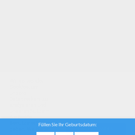
Talon: ein wunderbares Ausmalbild für deine
Freunde! Mal es online aus und versende es
einfach per Mail. Viel Spass! Buchstaben T-Z: hier
findest du kostenlose super Ausmalbilder.
Hellokids wünscht dir viel Spass hiermit: Talon!
Schau dich um in unserer Ausmalwelt: Malbögen!
Wir verwenden
Cookies, um
unsere
Datenverkehr zu
analysieren und
unseren Nutzern
die beste
Benutzererfahrung
geben. Wir bieten
EINVERSTANDEN