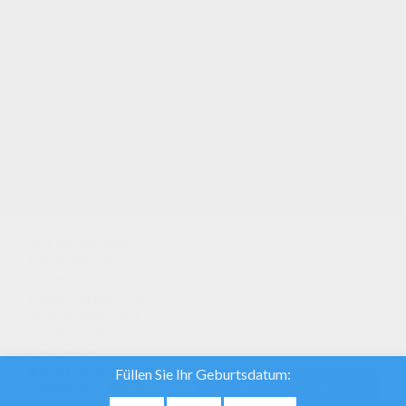
Energie Mandala: male dieses tolle Ausmalbild
knallbunt und schenke es deinem Vater! Hier
findest du noch mehr schöne Bilder:
ENERGIEMANDALAS! Energie Mandala: dieses
Ausmalbild ist das schönste von allen! Willst du
noch mehr? Dann guck mal hier: Aufgabenblatt!
Wir verwenden
Cookies, um
unsere
Datenverkehr zu
analysieren und
unseren Nutzern
die beste
Benutzererfahrung
geben. Wir bieten
EINVERSTANDEN