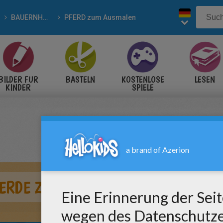
BAUERNHOFTIERE zum Ausmalen
PFERD zum Ausmalen
BILDER FÜR
BASTELN
KOSTENLOSE
LESEN
KINDER
SPIELE
ERDE ZUM AUSMALEN