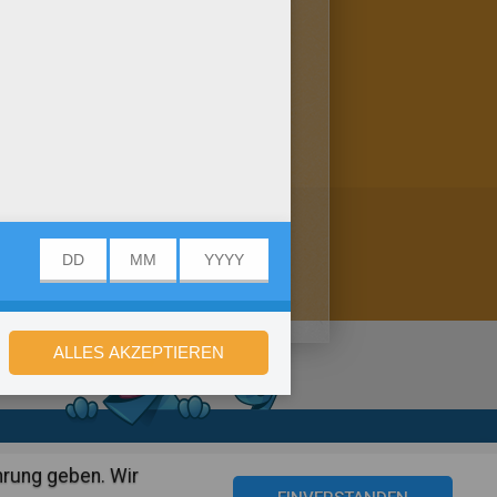
es online aus und versende es
 Farben aus und male dieses
stellungen
hrung geben. Wir