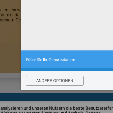
n: ein wunderbares Ausmalbild für deine Freunde! Mal 
! Kämpfende Pferde zum Ausmalen: such dir die schönsten
 deinem Geschmack an!
:
support@hellokids.com
|
Conditions
|
Cookies
|
Datenschutzein
analysieren und unseren Nutzern die beste Benutzererfa