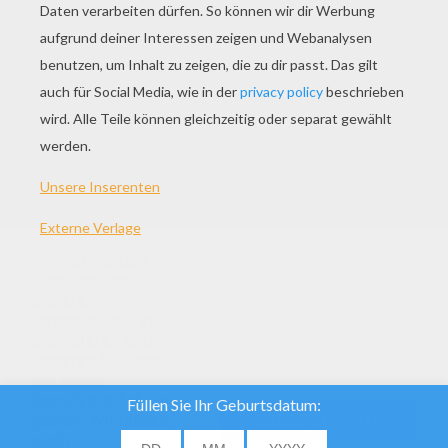
Wir verwenden
THEMEN:
Ostern
Cookies, um
unsere
Datenverkehr zu
analysieren und
unseren Nutzern
die beste
Benutzererfahrung
geben. Wir bieten
EINVERSTANDEN
auch