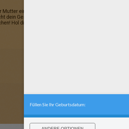
 Mutter eine Freude und schenke ihr dieses schöne Ausma
cht dein Geschmack? Mehr findest du hier: Malbogen! Läc
en! Hol dir deine Stifte und los geht's! Mehr gibt's hier: 