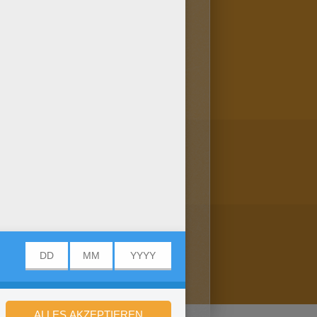
lbild! Du kannst es online
helnder Clown: dieses
Malbogen.