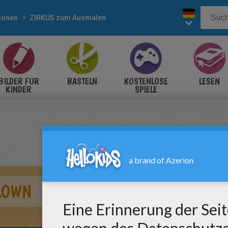
sonen
ZIRKUS zum Ausmalen
BILDER FÜR
BASTELN
KOSTENLOSE
LESEN
KINDER
SPIELE
LOWN