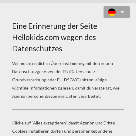
SÜSSER SCHMETTERLING ZUM A
USMALEN