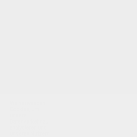
Schaukelndes Mädchen zum Ausmalen: mal
dieses schöne Ausmalbild an und schenke es
deinen Großeltern, sie werden sich bestimmt
freuen! Schaukelndes Mädchen zum Ausmalen:
lass deiner Vorstellungskraft freien Lauf und mal
dieses tolle Bild mit deinen Lieblingsfarben aus!
Auf Hellokids kannst du alle Ausmalbilder auch
ausdrucken: FRÜHLING zum Ausmalen!
Wir verwenden
Cookies, um
unsere
Datenverkehr zu
analysieren und
unseren Nutzern