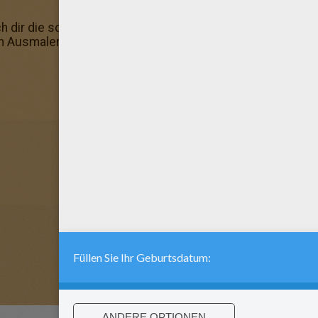
 dir die schönsten Farben aus und male dieses schöne 
Ausmalen: male dieses super Bild an und schenke es dei