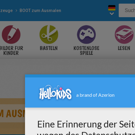
rzeuge
BOOT zum Ausmalen
BILDER FÜR
BASTELN
KOSTENLOSE
LESEN
KINDER
SPIELE
M AUSMALEN