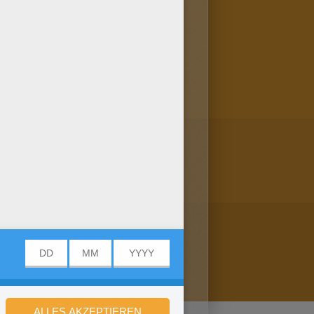
lbunt! Hast du schon unsere
ausdrucken: Paketbote zum