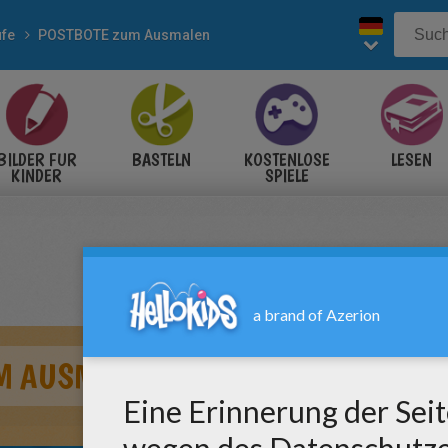
ufe
POSTBOTE zum Ausmalen
BILDER FÜR
BASTELN
KOSTENLOSE
LESEN
KINDER
SPIELE
M AUSMALEN