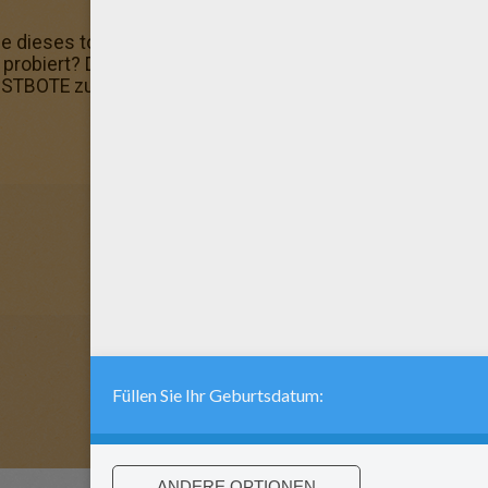
dieses tolle Ausmalbild mit deinen Lieblingsfarben knal
probiert? Du kannst dein Bild hinterher speichern oder 
 POSTBOTE zum Ausmalen.