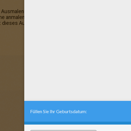
smalen: du brauchst deine Buntstifte nicht mehr! Ab so
line anmalen und als Desktophintergrund auf deinem Com
ieses Ausmalbild ist das schönste von allen! Willst du n