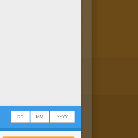
fort kannst du dieses und
puter speichern! DER LÖWE
och mehr? Dann guck mal hier: