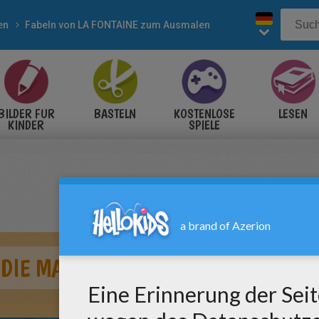
en
Fabeln von LA FONTAINE zum Ausmalen
BILDER FÜR
BASTELN
KOSTENLOSE
LESEN
KINDER
SPIELE
 DIE MAUS ZUM AUSMALEN