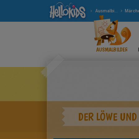
Ausmalbilder
Märch
AUSMALBILDER
DER LÖWE UND