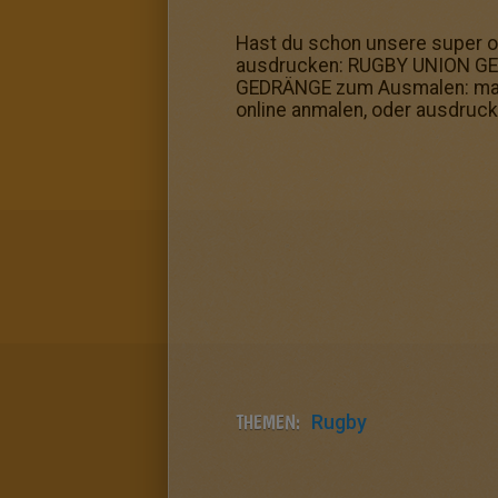
Hast du schon unsere super on
ausdrucken: RUGBY UNION GE
GEDRÄNGE zum Ausmalen: mach 
online anmalen, oder ausdruck
THEMEN:
Rugby