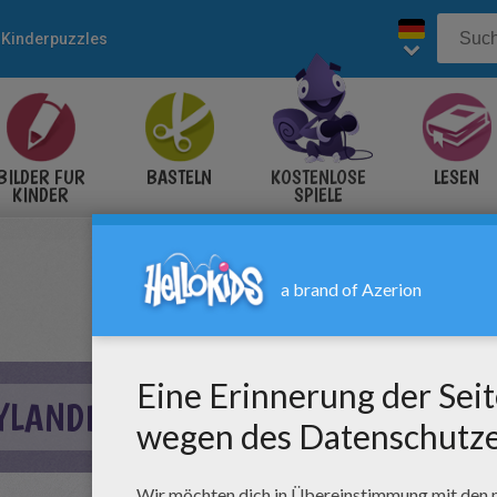
Kinderpuzzles
BILDER FÜR
BASTELN
KOSTENLOSE
LESEN
KINDER
SPIELE
YLANDERS ONLINE PUZZLE