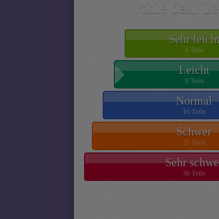
Wähle dein Le
Sehr leich
4 Teile
Leicht
9 Teile
Normal
16 Teile
Schwer
25 Teile
Sehr schwe
36 Teile