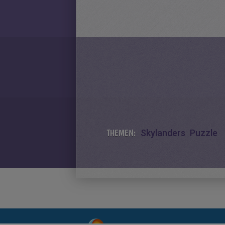
THEMEN:
Skylanders
Puzzle