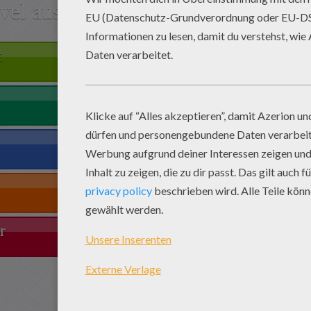
vel aus
t
r