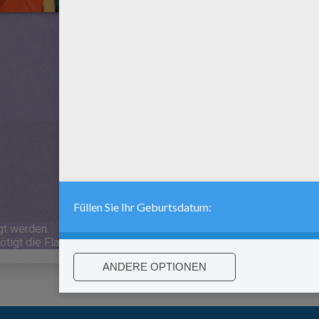
gt werden.
tigt die Flashtechnologie, die für Handies und Tablets nicht verf