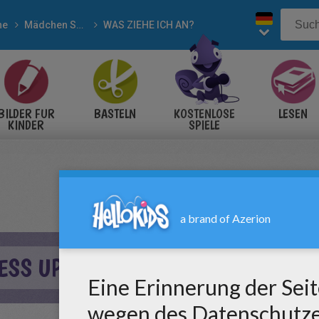
ne
Mädchen Spiele
WAS ZIEHE ICH AN?
BILDER FÜR
BASTELN
KOSTENLOSE
LESEN
KINDER
SPIELE
RESS UP GAME