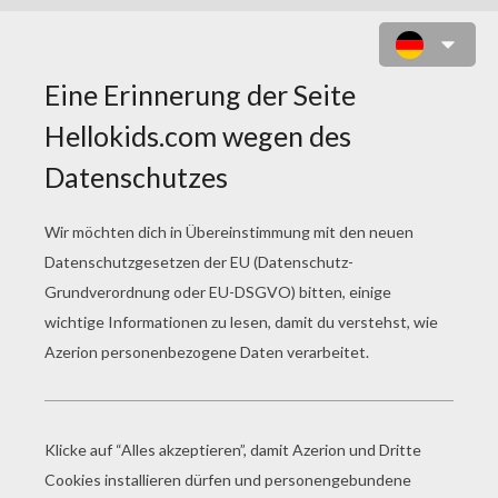
DAS SPIEL DER HAUPTSTÄDTE
(AFRIKA)
Afrika ist ein riesen Kontinent, der 53 Länder
umfasst. Natürlich hat jedes davon seine eigene
Hauptstadt. Kennst du sie?
Pretoria, Gaborone,
Ouagadougou
, oder auch
Yaounde
? All diess
afrikanischen Städte kannst du mit diesem
Spiel
der Hauptstädte von Afrika
lernen.
SPIELREGELN FÜR DAS SPIEL DER
HAUPTSTÄDTE VON AFRIKA