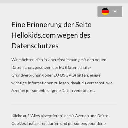
TARZAN IST ZURÜCK!
ENTDECKE TARZAN IN 3D!
Wer kennt ihn nicht? Tarzan wurde 1912 in einer
Geschichte von Edgar Rice Burroughs geboren und
seitdem in 23 Folgen fortgesetzt. Es gibt bislang über
100 Tarzan-Verfilmungen. Die letzte läuft aktuell im
Kino! Erstmalig kannst du Tarzan auf seinen
Abenteuern in 3D begleiten!