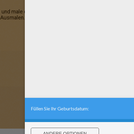
e und male dieses super Bild aus! Du kannst auch dein Zi
 Ausmalen. Rémy: finde noch mehr gratis Ausmalbilder in 