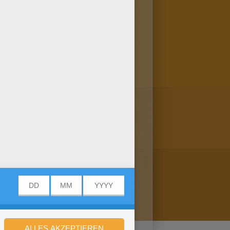
mmer damit dekorieren! Hier
der Rubrik DISNEY zum