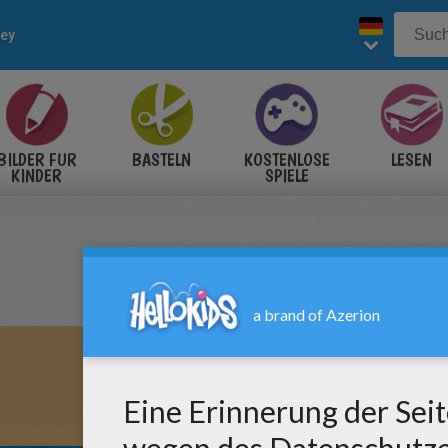
ney
BILDER FÜR
BASTELN
KOSTENLOSE
LESEN
KINDER
SPIELE