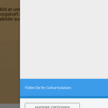
Bild an und schenke es deiner Freundin! Mehr findest du 
lungskraft freien Lauf und mal dieses tolle Bild mit deinen
malbilder auch ausdrucken: Pinocchio zum Ausmalen!