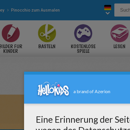
ney
Pinocchio zum Ausmalen
BILDER FÜR
BASTELN
KOSTENLOSE
LESEN
KINDER
SPIELE