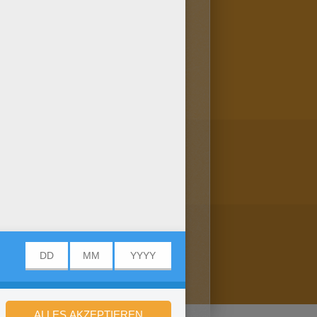
hier: Pinocchio zum Ausmalen!
 Lieblingsfarben aus! Auf