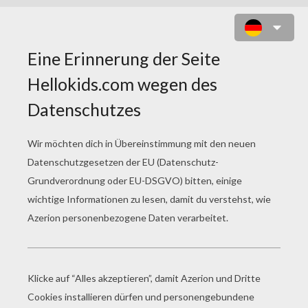
KORATH
Wähle dein
Level aus
Sehr
Start
leicht
4 Teile
Leicht
9 Teile