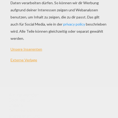
Normal
16 Teile
Schwer
25 Teile
Sehr schwer
36 Teile
Montieren Sie die Puzzleteile an Online-Bild Korath
Tracker erstellen. Dieses Zeichen wirkt Marvel neuer
Film Wächter der Galaxie. Korath ist ein Übel
Verbündeten Ronan der Feind der Guardians of the
Galaxy.
Wir verwenden
Cookies, um
unsere
Datenverkehr zu
analysieren und