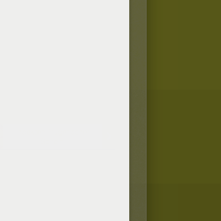
Insekten Trügerischer
Schein