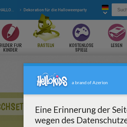
HALLOWEEN Bastelmaterial
Dekoration für die Halloweenparty
BILDER FÜR
BASTELN
KOSTENLOSE
LESEN
KINDER
SPIELE
SCHSETS