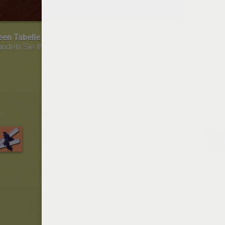
een Tabelle
zu drucken, um Ihren Tisch während der
andeln Sie Ihre Halloween-Haus Haunted Mansion