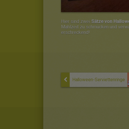
Hier sind zwei
Sätze von Hallow
Mahlzeit zu schmücken und verw
erschreckend!
Halloween-Serviettenringe