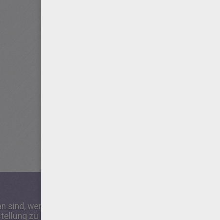
an sind, werden Sie keine Schwierigkeiten haben, die Name
stellung zu haben! Zidane, Neymar, Messi, Ronaldo und all d