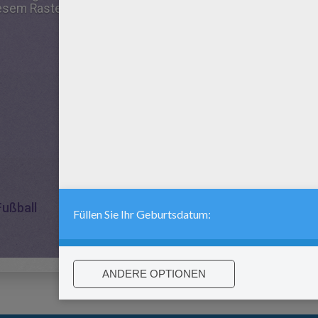
sem Raster angezeigt: Jetzt bist du dran!!
Fußball