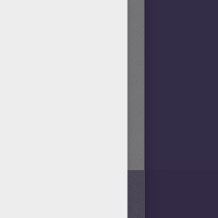
n der legendäre Spieler
ie besten Spieler in der