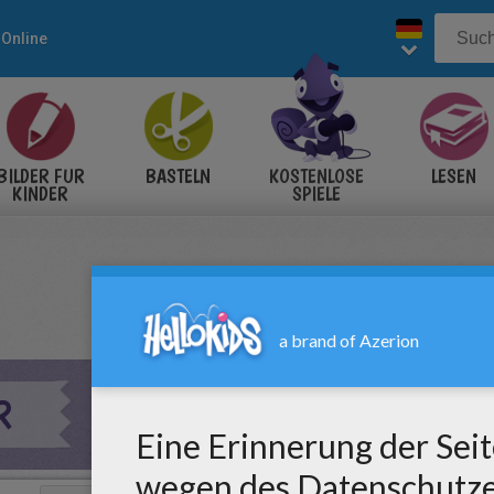
Online
BILDER FÜR
BASTELN
KOSTENLOSE
LESEN
KINDER
SPIELE
R