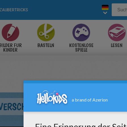
ZAUBERTRICKS
BILDER FÜR
BASTELN
KOSTENLOSE
LESEN
KINDER
SPIELE
VERSCHWINDEN LASSEN