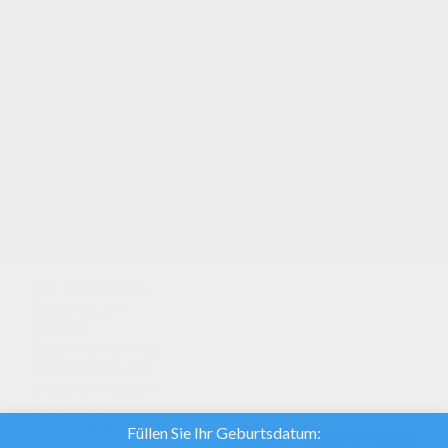
Malbögen: haben dir dieses Ausmalbilder
gefallen? Dann hol dir mehr dir hier mehr davon:
MEIN KLEINES PONY zum Ausmalen! MEIN
KLEINES PONY zum Ausmalen: hier findest du
viele tolle Ausmalbilder zum Drucken oder online
Ausmalen! Twilight Sparkle Coloring: versuch's
doch mal online mit unserer Ausmalmaschine!
Wir verwenden
Cookies, um
unsere
Datenverkehr zu
analysieren und
unseren Nutzern
die beste
Benutzererfahrung