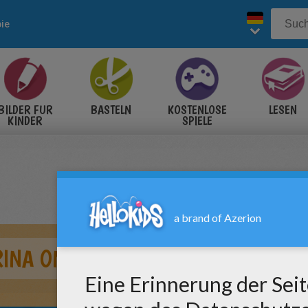
ie
BILDER FÜR
BASTELN
KOSTENLOSE
LESEN
KINDER
SPIELE
RINA ONLINE FÄRBUNG