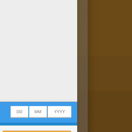
eigenes Kunstwerk! Du kannst
e und Familie verschicken!
 aus und benutze deine