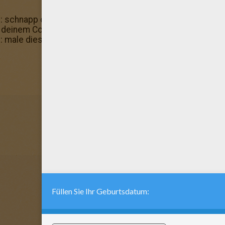
ng: schnapp dir deine Lieblingsfarben und erschaffe dein 
 deinem Computer speichern und als Mail an deine Freund
g: male dieses tolle Ausmalbild online an, oder drucke es