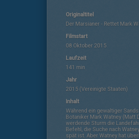
Originaltitel
Der Marsianer - Rettet Mark W
Filmstart
08 Oktober 2015
Laufzeit
141 min
Jahr
2015 (Vereinigte Staaten)
Inhalt
Während ein gewaltiger Sands
Botaniker Mark Watney (Matt 
werdende Sturm die Landefähr
Befehl, die Suche nach Watney
spät ist. Aber Watney hat über