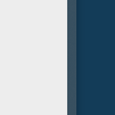
as er hat, findet er einen
beiten die NASA und ein Team
gleichzeitig planen seine
nd dieses Vorhaben allen
r sicher zu stellen.
tseller „Der Marsianer“ von
hastain, Kristen Wiig, Kate