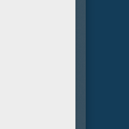
ars erfordert, wird der
ekommen. Da der immer stärker
hastain) schweren Herzens den
r zu starten, bevor es zu
t - auf dem unwirtlichen