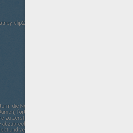
atney-clip2
turm die Notevakuierung der NASA-Basisstation auf dem M
Damon) fortgerissen und man glaubt, er sei ums Leben g
e zu zerstören droht, gibt Commander Lewis (Jessica C
 abzubrechen und mit den verbliebenen vier Crewmitgliede
lebt und versucht nun - vollkommen auf sich allein gestell