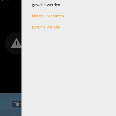
Filmclip "Rover"
Filmclip"Bring Him Home"