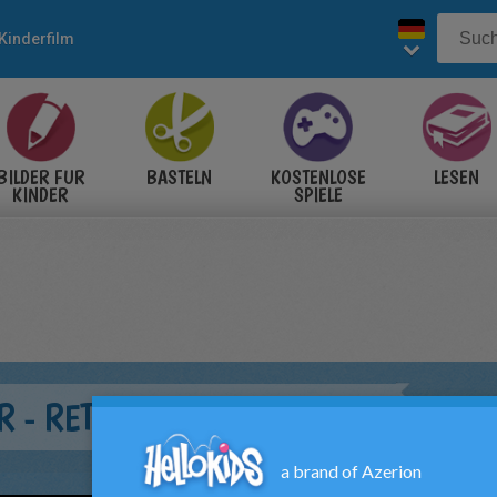
Kinderfilm
BILDER FÜR
BASTELN
KOSTENLOSE
LESEN
KINDER
SPIELE
R - RETTET MARK WATNEY