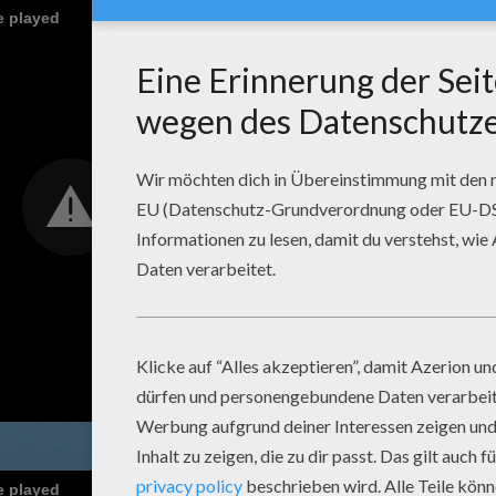
e played
e played