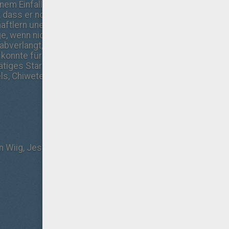
nem Einfallsreichtum, Überlebenswillen und dem Wenigen, d
, dass er noch am Leben ist. Millionen Meilen entfernt ar
ftlern unermüdlich daran, den „Marsianer“ heim zu holen; 
ge, wenn nicht gar aussichtslose Rettungsmission. Währe
 abverlangt, rückt die Welt zusammen, um Watneys Rückkeh
 konnte für sein neues Action-Abenteuer, das auf dem Bes
rätiges Starensemble gewinnen, u.a. Matt Damon, Jessica C
ls, Chiwetel Ejiofor und Donald Glover.
n Wiig, Jessica Chastain