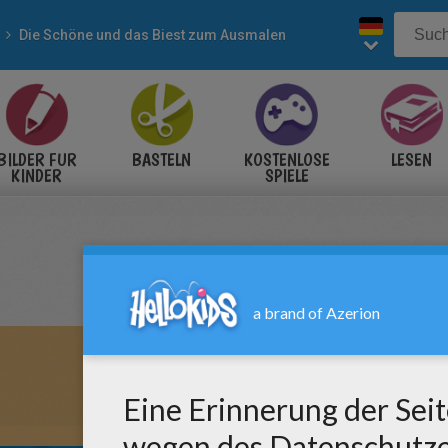
Die Schöne und das Biest zum Ausmalen
BILDER FÜR
BASTELN
KOSTENLOSE
LESEN
KINDER
SPIELE