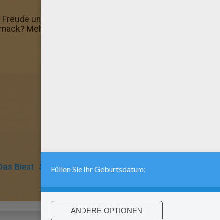
e Freude und schenke ihr dieses schöne Ausmalbild! Du ka
mack? Mehr findest du hier: Malbogen!
as Biest
Schöne
Biest