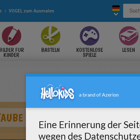
e
VOGEL zum Ausmalen
BILDER FÜR
BASTELN
KOSTENLOSE
LESEN
KINDER
SPIELE
TAUBE DES FRIEDENS