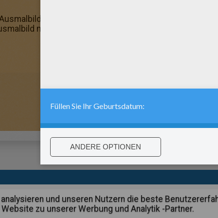
 Ausmalbild an und schenke es deinen Großeltern, sie wer
Ausmalbild mit deinen Lieblingsfarben knallbunt!
:
support@hellokids.com
|
Conditions
|
Cookies
|
Datenschutzein
analysieren und unseren Nutzern die beste Benutzererfa
 Website zu unserer Werbung und Analytik -Partner.