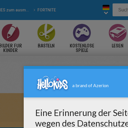
GAMES zum ausmahlen
FORTNITE
BILDER FÜR
BASTELN
KOSTENLOSE
LESEN
KINDER
SPIELE