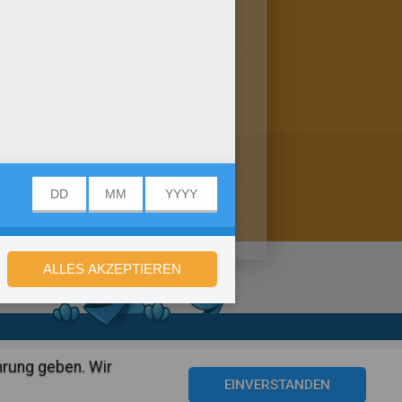
den sich bestimmt freuen!
stellungen
hrung geben. Wir
©2016 Azerion. All rights reserved.
EINVERSTANDEN