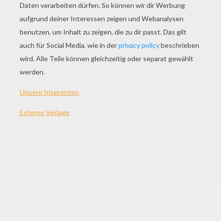
SPIEL
Wir verwenden
THEMEN:
Spiele
Spiel
Kopf
Puzzle
Cookies, um