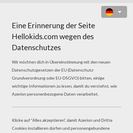
HEROIC QUEST