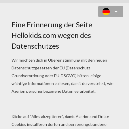
WHEELIE CHALLENGE