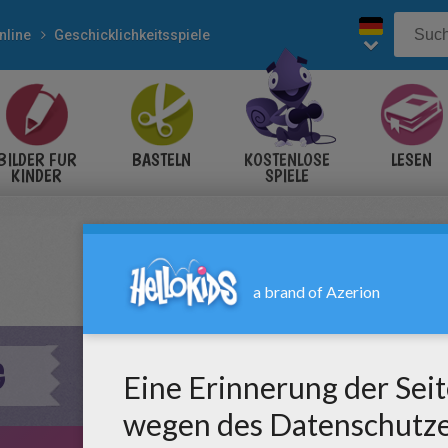
nline
Geschicklichkeitsspiele
BILDER FÜR
BASTELN
KOSTENLOSE
LESEN
KINDER
SPIELE
G