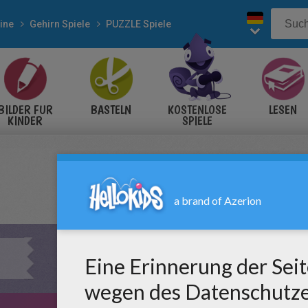
ine
Gehirn Spiele
PUZZLE Spiele
BILDER FÜR
BASTELN
KOSTENLOSE
LESEN
KINDER
SPIELE