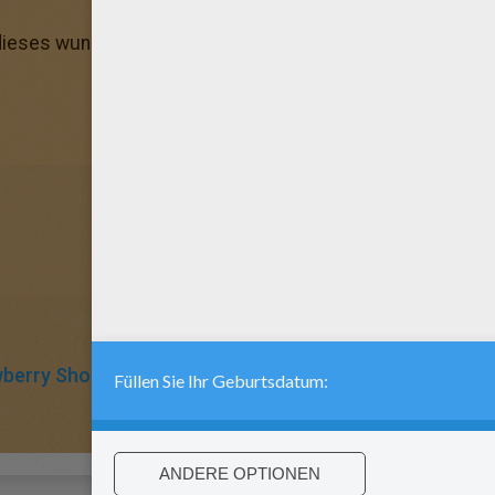
ieses wunderbare Ausmalbild und andere tolle Motive fi
berry Shortcake
Schaf