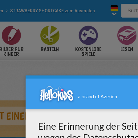
en
STRAWBERRY SHORTCAKE zum Ausmalen
BILDER FÜR
BASTELN
KOSTENLOSE
LESEN
KINDER
SPIELE
IT EINEM LAMM