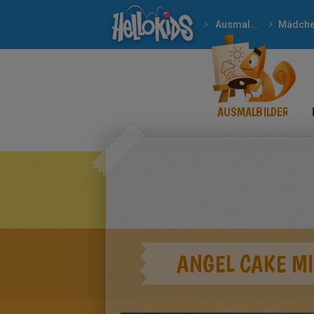
Ausmalbilder
Mädch
AUSMALBILDER
ANGEL CAKE M