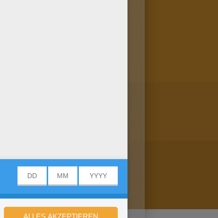
hier: BAMBI zum Ausmalen!
rher speichern oder