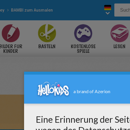
ney
BAMBI zum Ausmalen
BILDER FÜR
BASTELN
KOSTENLOSE
LESEN
KINDER
SPIELE