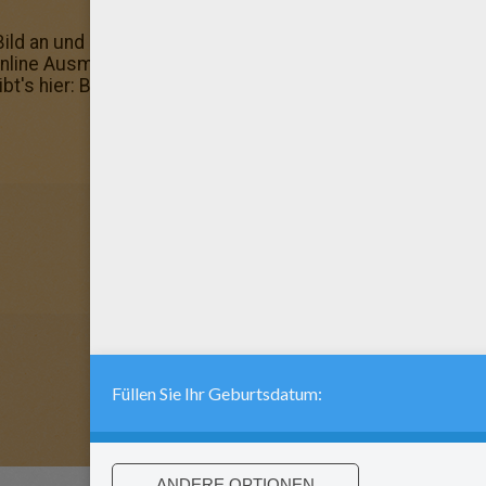
Bild an und schenke es deiner Freundin! Mehr findest du 
line Ausmalmaschine probiert? Du kannst dein Bild hinte
ibt's hier: BAMBI zum Ausmalen.