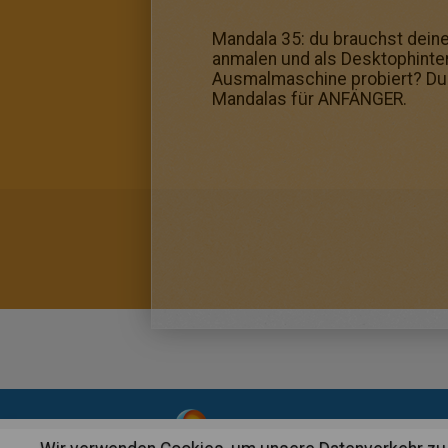
Mandala 35: du brauchst deine
anmalen und als Desktophinte
Ausmalmaschine probiert? Du k
Mandalas für ANFÄNGER.
About
|
Advertising
| Contact