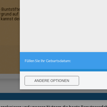
 Buntstifte nicht mehr! Ab sofort kannst du dieses und vi
rgrund auf deinem Computer speichern! Hast du schon un
annst dein Bild hinterher speichern oder ausdrucken: Mand
:
support@hellokids.com
|
Conditions
|
Cookies
|
Datenschutzein