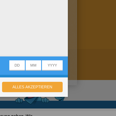
ele andere Ausmalbilder online
sere super online
ala 35. Mehr gibt's hier:
stellungen