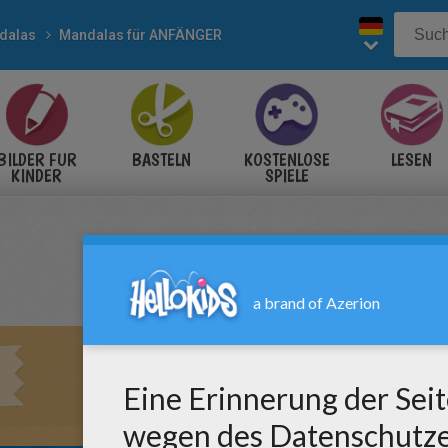
dalas
Mandalas für ANFÄNGER
BILDER FÜR
BASTELN
KOSTENLOSE
LESEN
KINDER
SPIELE