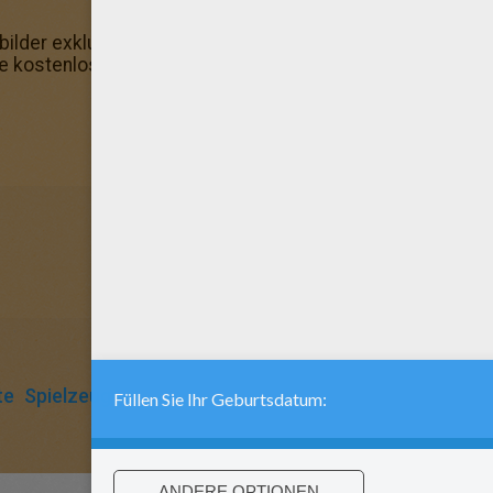
bilder exklusiv für dich ausgewählt! Hast du schon unse
e kostenlos testen: Toy Story 28! Toy Story 28: male diese
te
Spielzeug