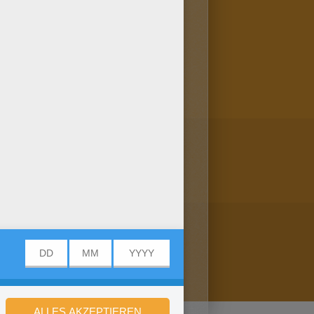
re online Ausmalmaschine
s tolle Ausmalbild mit deinen