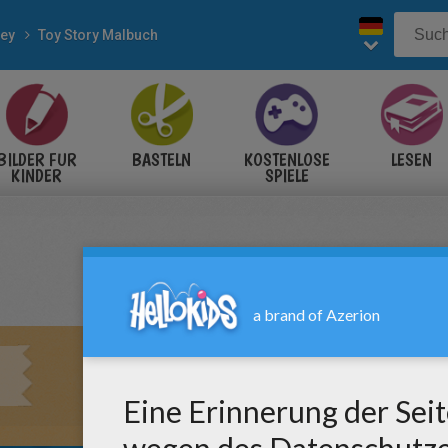
ney
Toy Story Malbuch
BILDER FÜR
BASTELN
KOSTENLOSE
LESEN
KINDER
SPIELE