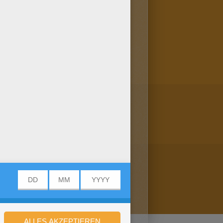
ndest du noch mehr schöne
t? Mehr davon findest du hier: