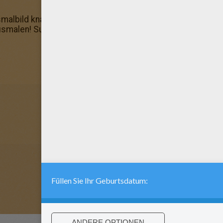
usmalbild knallbunt und schenke es deinem Vater! Hier fi
smalen! Sulley 1: hat dir dieses Ausmalbild Spass gemach