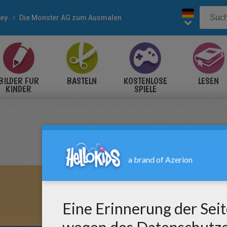
ney
Die Monster AG zum Ausmalen
BILDER FÜR
BASTELN
KOSTENLOSE
LESEN
KINDER
SPIELE