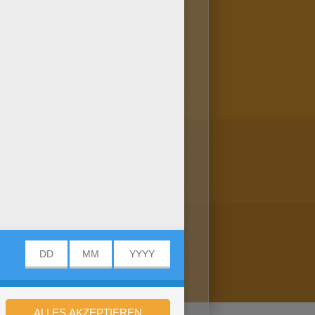
lbuch. Der Schatzplanet
ellokids Ausmalmaschine