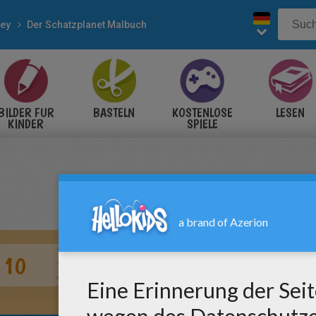
ney
Der Schatzplanet Malbuch
BILDER FÜR
BASTELN
KOSTENLOSE
LESEN
KINDER
SPIELE
 10