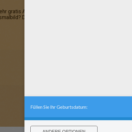
ehr gratis Ausmalbilder in der Rubrik Der Schatzplanet Ma
usmalbild? Dann kannst du es ausdrucken, oder mit der H