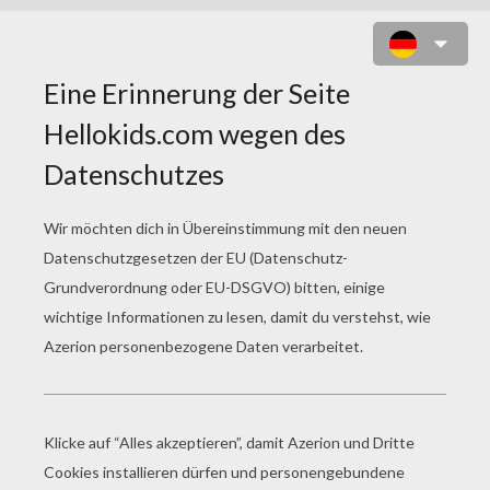
PETER, LUCY, SUSAN UND
EDMUND IM ZAUBERWALD