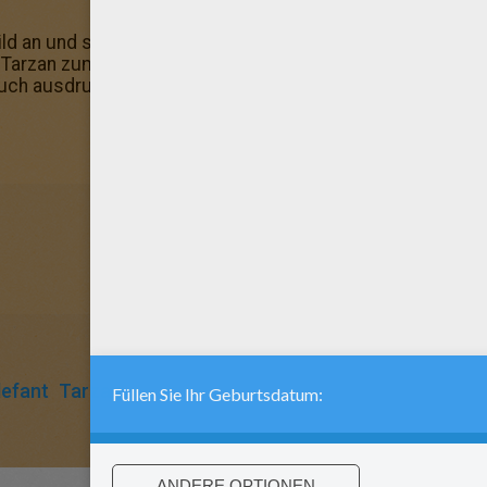
ld an und suche dir deinen Liebling der Rubrik aus: Tarza
! Tarzan zum Ausmalen: hier findest du wunderschöne Aus
 auch ausdrucken und an deine Wand hängen: Affenstamm.
lefant
Tarzan