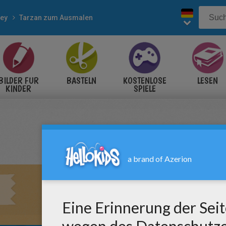
ney
Tarzan zum Ausmalen
BILDER FÜR
BASTELN
KOSTENLOSE
LESEN
KINDER
SPIELE