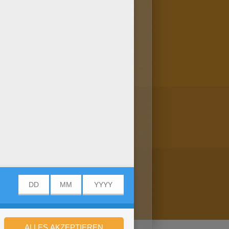
n zum Ausmalen. Viel Spass mit
malbilder. Viel Spass beim